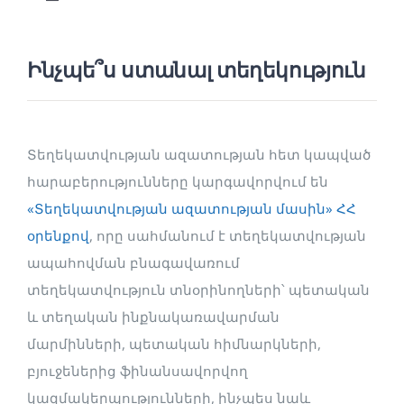
Toggle
Navigation
Տեղեկատվություն ստանալու հարցման կարգ
Ինչպե՞ս ստանալ տեղեկություն
Տեղեկատվություն ստանալու հարցման
օրինակելի ձև
Մատչելի և հրապարակային
Տեղեկատվության ազատության հետ կապված
տեղեկատվություն
հարաբերությունները կարգավորվում են
«Տեղեկատվության ազատության մասին» ՀՀ
Հարցումների և դիմումների վիճակագրություն
օրենքով
, որը սահմանում է տեղեկատվության
ապահովման բնագավառում
Դիմում-բողոքներ
տեղեկատվություն տնօրինողների՝ պետական
և տեղական ինքնակառավարման
ԶԼՄ-ների հավատարմագրման կարգ
մարմինների, պետական հիմնարկների,
բյուջեներից ֆինանսավորվող
կազմակերպությունների, ինչպես նաև
Օգտակար հղումներ