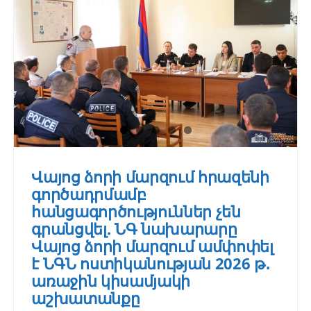
Վայոց ձորի մարզում հրազենի
գործադրմամբ
հանցագործություններ չեն
գրանցվել. ՆԳ նախարարը
Վայոց ձորի մարզում ամփոփել
է ՆԳՆ ոստիկանության 2026 թ․
առաջին կիսամյակի
աշխատանքը