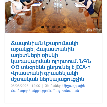
Ճապոնիան կշարունակի
աջակցել Հայաստանին
աղետների ռիսկի
կառավարման ոլորտում․ ՆԳՆ
ՓԾ տնօրենն ընդունել է JICA-ի
Վրաստանի գրասենյակի
մշտական ներկայացուցչին
05/08/2026 - 12:00
|
Թեմաներ
Միջազգային
Համագործակցություն
,
Պաշտոնական