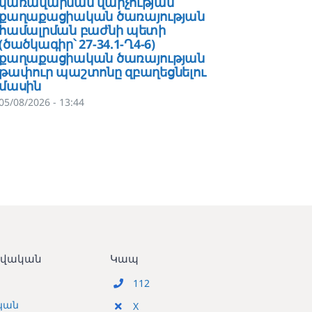
կառավարման վարչության
ծառայո
քաղաքացիական ծառայության
թույլտ
համալրման բաժնի պետի
վարչու
(ծածկագիր՝ 27-34.1-Ղ4-6)
հաշվա
քաղաքացիական ծառայության
գլխավ
թափուր պաշտոնը զբաղեցնելու
27-33․
մասին
ծառայ
զբաղեց
05/08/2026 - 13:44
04/08/202
տվական
Կապ
112
կան
X