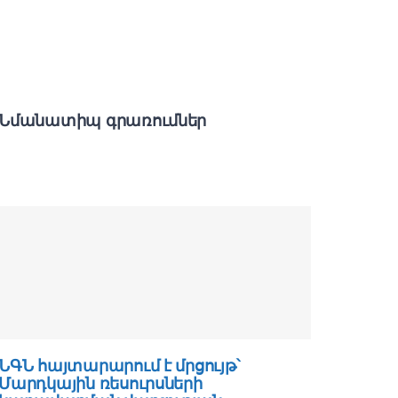
Նմանատիպ գրառումներ
ՆԳՆ հայտարարում է մրցույթ՝
ՆԳՆ հա
Մարդկային ռեսուրսների
Հաշվա