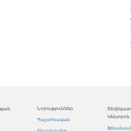
Նորություններ
թյան
Տեղեկա
Կենտրոն
Պաշտոնական
Ֆինանսա
Տեսանյութեր