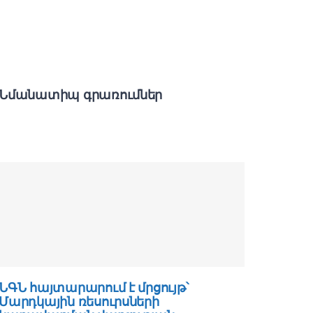
Նմանատիպ գրառումներ
ՆԳՆ հայտարարում է մրցույթ՝
ՆԳՆ հա
Մարդկային ռեսուրսների
Հաշվա