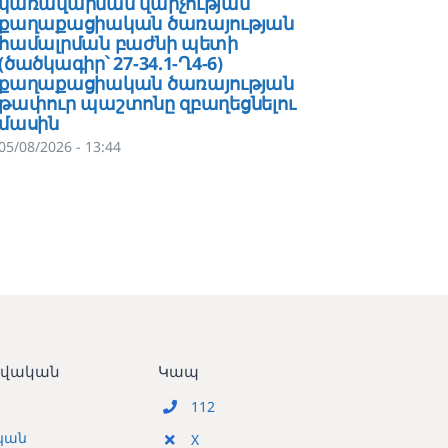
կառավարման վարչության
ծառայո
քաղաքացիական ծառայության
թույլտ
համալրման բաժնի պետի
վարչու
(ծածկագիր՝ 27-34.1-Ղ4-6)
հաշվա
քաղաքացիական ծառայության
գլխավ
թափուր պաշտոնը զբաղեցնելու
27-33․
մասին
ծառայ
զբաղեց
05/08/2026 - 13:44
04/08/202
տվական
Կապ
112
կան
X