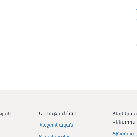
Նորություններ
թյան
Տեղեկա
Կենտրոն
Պաշտոնական
Ֆինանսա
Տեսանյութեր