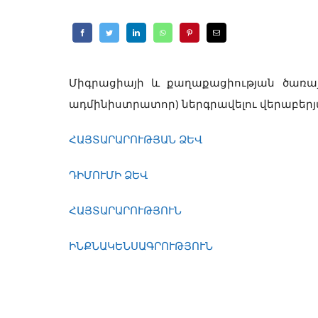
Միգրացիայի և քաղաքացիության ծառայ
ադմինիստրատոր) ներգրավելու վերաբերյ
ՀԱՅՏԱՐԱՐՈՒԹՅԱՆ ՁԵՎ
ԴԻՄՈՒՄԻ ՁԵՎ
ՀԱՅՏԱՐԱՐՈՒԹՅՈՒՆ
ԻՆՔՆԱԿԵՆՍԱԳՐՈՒԹՅՈՒՆ