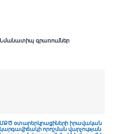
Նմանատիպ գրառումներ
ՄՔԾ օտարերկրացիների իրավական
ՆԳՆ ա
կարգավիճակի որոշման վարչության
իրավի