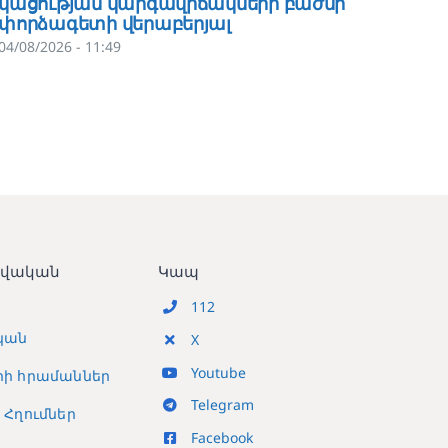
կացության կարգավիճակների բաժնի
վարչու
փորձագետի վերաբերյալ
մասին
04/08/2026 - 11:49
30/07/202
տվական
Կապ
112
կան
X
Youtube
ի հրամաններ
Telegram
Հղումներ
Facebook