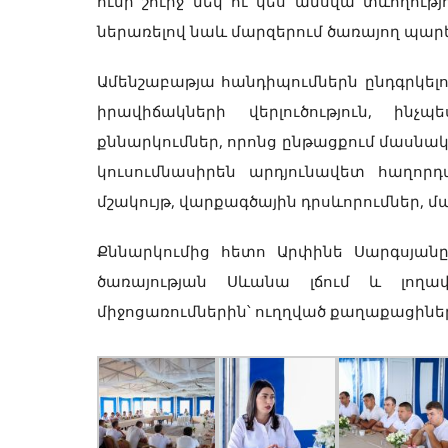
ունի շուրջ մեկ ու կես ամսվա տևողությ
ներառելով նաև մարզերում ծառայող պար
Ամենշաբաթյա հանդիպումներն ընդգրկելո
իրավիճակների վերլուծություն, ին
քննարկումներ, որոնց ընթացքում մասնա
կուսումնասիրեն արդյունավետ հաղորդ
մշակույթ, վարքագծային դրսևորումներ, մար
Քննարկումից հետո Արփինե Սարգսյան
ծառայության Սևանա լճում և լողափ
միջոցառումներին՝ ուղղված քաղաքացին