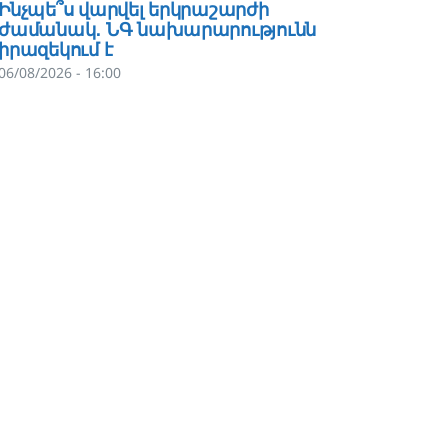
Ինչպե՞ս վարվել երկրաշարժի
ՆԳ նա
ժամանակ․ ՆԳ նախարարությունն
սահմա
իրազեկում է
հետևել
գվարդի
06/08/2026 - 16:00
հերթա
06/08/202