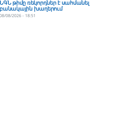
ՆԳՆ թիմը ռեկորդներ է սահմանել
Փրկար
բանակային խաղերում
մասնագ
ընտրու
08/08/2026 - 18:51
նվիրու
պատրա
թվակա
Արման 
07/08/202