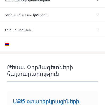
Անձնակազմի կառավարում
Տեղեկատվական կենտրոն
Հետադարձ կապ
Թեմա. Փորձագետների
հայտարարություն
ՄՔԾ օտարերկրացիների